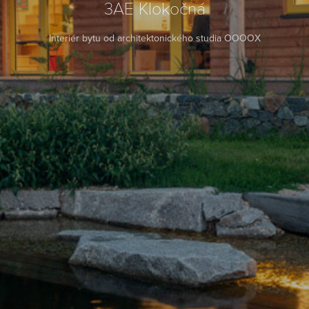
3AE Klokočná
Interiér bytu od architektonického studia OOOOX