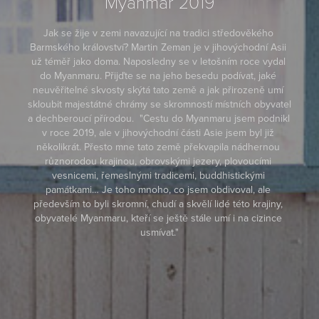
Myanmar 2019
Jak se žije v zemi navazující na tradici středověkého 
Barmského království? Martin Zeman je v jihovýchodní Asii 
už téměř jako doma. Naposledny se v letošním roce vydal 
do Myanmaru. Přijďte se na jeho besedu podívat, jaké 
neuvěřitelné skvosty skýtá tato země a jak přirozeně umí 
skloubit majestátné chrámy se skromností místních obyvatel 
a dechberoucí přírodou.  "Cestu do Myanmaru jsem podnikl 
v roce 2019, ale v jihovýchodní části Asie jsem byl již 
několikrát. Přesto mne tato země překvapila nádhernou 
různorodou krajinou, obrovskými jezery, plovoucími 
vesnicemi, řemeslnými tradicemi, buddhistickými 
památkami… Je toho mnoho, co jsem obdivoval, ale 
především to byli skromní, chudí a skvělí lidé této krajiny, 
obyvatelé Myanmaru, kteří se ještě stále umí i na cizince 
usmívat."