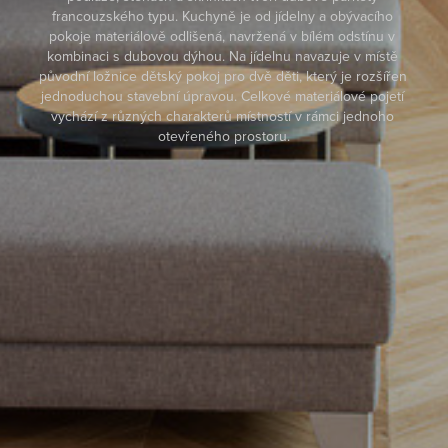
francouzského typu. Kuchyně je od jídelny a obývacího 
pokoje materiálově odlišená, navržená v bílém odstínu v 
kombinaci s dubovou dýhou. Na jídelnu navazuje v místě 
původní ložnice dětský pokoj pro dvě děti, který je rozšířen 
jednoduchou stavební úpravou. Celkové materiálové pojetí 
vychází z různých charakterů místností v rámci jednoho 
otevřeného prostoru.