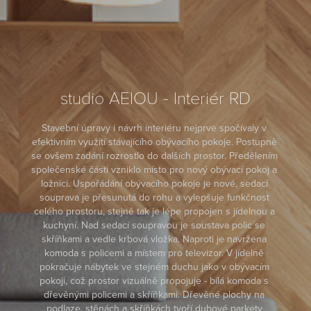
studio AEIOU - Interiér RD
Stavební úpravy i návrh interiéru nejprve spočívaly v 
efektivním využití stávajícího obývacího pokoje. Postupně 
se ovšem zadání rozrostlo do dalších prostor. Předělením 
společenské části vzniklo místo pro nový obývací pokoj a 
ložnici. Uspořádání obývacího pokoje je nové, sedací 
souprava je přesunutá do rohu a vylepšuje funkčnost 
celého prostoru, stejně tak je lépe propojen s jídelnou a 
kuchyní. Nad sedací soupravou je soustava polic se 
skříňkami a vedle krbová vložka. Naproti je navržena 
komoda s policemi a místem pro televizor. V jídelně 
pokračuje nábytek ve stejném duchu jako v obývacím 
pokoji, což prostor vizuálně propojuje - bílá komoda s 
dřevěnými policemi a skříňkami. Dřevěné plochy na 
podlaze, stěnách a skříňkách tvoří dubové parkety 